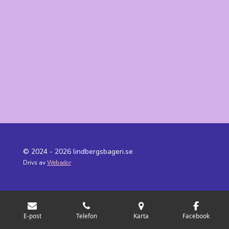
© 2024 - 2026 lindbergsbageri.se
Drivs av
Webador
E-post
Telefon
Karta
Facebook