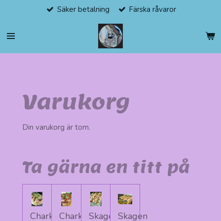
Säker betalning
Färska råvaror
Hoppa
till
huvudinnehållet
Varukorg
Din varukorg är tom.
Ta gärna en titt på
Chark
Chark
Skagen
Skagen