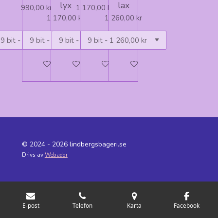
lyx
lax
990,00 kr
1 170,00 kr
1 170,00 kr
1 260,00 kr
Lägg till i varukorg
Lägg till i varukorg
Lägg till i varukorg
Lägg till i varukorg
© 2024 - 2026 lindbergsbageri.se
Drivs av
Webador
E-post
Telefon
Karta
Facebook