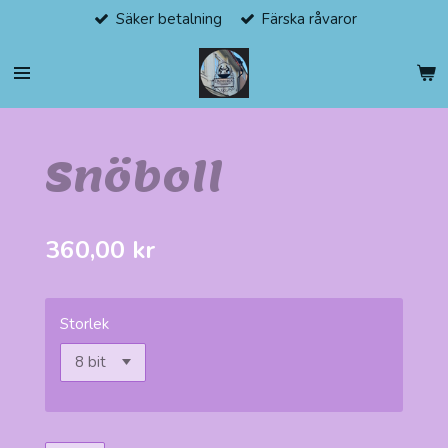
Säker betalning
Färska råvaror
Hoppa
till
huvudinnehållet
Snöboll
360,00 kr
Storlek