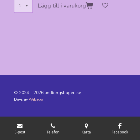
Lägg till i varukorg
© 2024 - 2026 lindbergsbageri.se
Drivs av
Webador
E-post
Telefon
Karta
Facebook