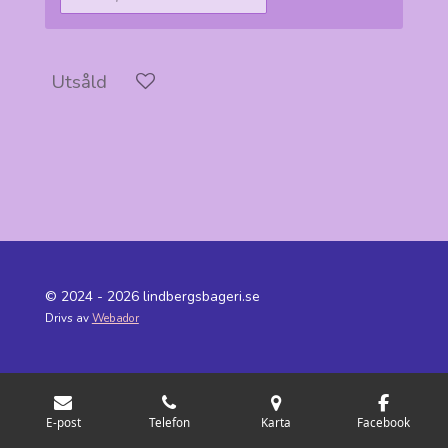
Utsåld
© 2024 - 2026 lindbergsbageri.se
Drivs av
Webador
E-post
Telefon
Karta
Facebook