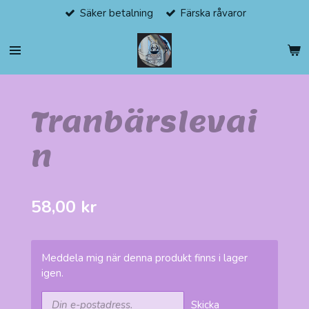
Säker betalning
Färska råvaror
Hoppa
till
huvudinnehållet
Tranbärslevai
n
58,00 kr
Meddela mig när denna produkt finns i lager
igen.
Skicka